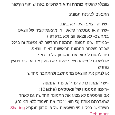
מומלץ להוסיף
כותרת ותיאור
שיופיעו בעת שיתוף הקישור.
התנאים לטעינת תמונה:
-שיהיה ווצאפ רגיל- לא ביזנס
-שיהיה או ממכשיר פלאפון או מהאפליקציה של ווצאפ
במחשב- לא ווצאפ ווב (לא בדפדפן)
-במידה ושינו תמונה והתמונה החדשה לא נטענת זה בגלל
שכבר נשלחה התמונה הראשונה באותו ווצאפ.
ניתן לנסות למחוק את המטמון של הווצאפ
או לשלוח למישהו חיצוני שעוד לא הטעין את הקישור ויטעין
מחדש
או לנתק את הווצאפ מהמחשב ולהתחבר מחדש.
-יש להמתין כדקה עד להטענת התמונה
–
רענון המטמון של וואטסאפ (Cache):
אם וואטסאפ לא מציג את התמונה החדשה גם לאחר
שהגדרתם אותה (כי הוא “זוכר” את העמוד ללא תמונה),
השתמשו בכלי ניפוי השגיאות של פייסבוק הנקרא
Sharing
.
Debugger